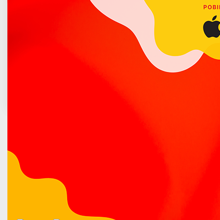
Organizatorzy listopadowej kwesty będą zbierać pieniądze
Poradnik bezpieczeństwa
w godzinach 8-14. Zbiórka odbędzie się po rocznej przerwie,
gdyż z powodu panującej pandemii koronawirusa w 2020 r.
zamknięte zostały cmentarze. Mając nadzieję na
niepowtórzenie się sytuacji sprzed roku, wolontariusze już
teraz dziękują za każdy ofiarowany grosz.
POPRZEDNI ARTYKUŁ
NASTĘPNY ARTYKUŁ
Poradnik
Interesanta
Raport z badania satysfakcji Klientów Urzędu Miasta
Łuków
Samodzielne Stanowisko ds. Kultury i Sportu
Urząd Stanu Cywilnego