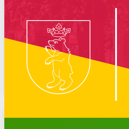
info :
Nie znaleziono opublikowanego łącza do komponentu iCagenda!
Brak wydarzeń w kalendarzu
Sierpień 2026
Pn
Wt
Śr
Cz
Pt
So
N
1
2
3
4
5
6
7
8
9
10
11
12
13
14
15
16
17
18
19
20
21
22
23
24
25
26
27
28
29
30
31
Listopadowa kwesta przy cmentarzu
Opublikowano: 29 październik 2021
Komunikacja miejska