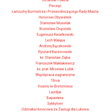
Sztandar miasta
Pieczęć
Łańcuchy Burmistrza i Przewodniczącego Rady Miasta
Honorowi Obywatele
Stanisław Musielak
Bronisław Chąciński
Eugeniusz Kwiatkowski
Lech Wałęsa
Andrzej Bączkowski
Ryszard Kaczorowski
ks. Stanisław Zięba
Franciszek Maklakiewicz
ks. prał. Mirosław Łubik
Współpraca zagraniczna
Tõrva
Voisins-le-Bretonneux
Lazdijai
Баранівка
Sykkylven
Odznaka Honorowa za Zasługi dla Łukowa