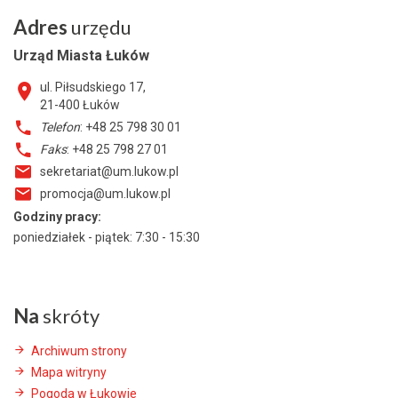
Adres
urzędu
Urząd Miasta Łuków
ul. Piłsudskiego 17,
21-400
Łuków
Telefon
: +48 25 798 30 01
Faks
: +48 25 798 27 01
sekretariat@um.lukow.pl
promocja@um.lukow.pl
Godziny pracy:
poniedziałek - piątek: 7:30 - 15:30
Na
skróty
Archiwum strony
Mapa witryny
Pogoda w Łukowie