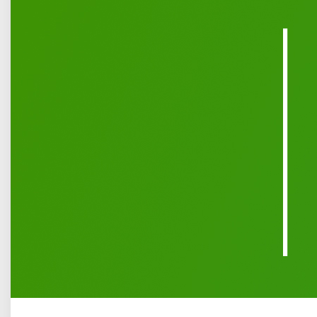
1 listopada przy bramach cmentarza parafialnego św.
Rocha prowadzona będzie zbiórka do puszek na rzecz
ratowania zniszczonych i zabytkowych nagrobków. Do
udziału w szczytnej akcji zaprasza stowarzyszenie
Alternatywa dla Łukowa, kontynuujące zapoczątkowaną
przed laty misję łukowskiego społecznika śp. Jana
Karwowskiego.