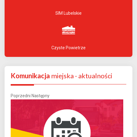
SIM Lubelskie
Czyste Powietrze
Komunikacja
miejska - aktualności
Poprzedni
Następny