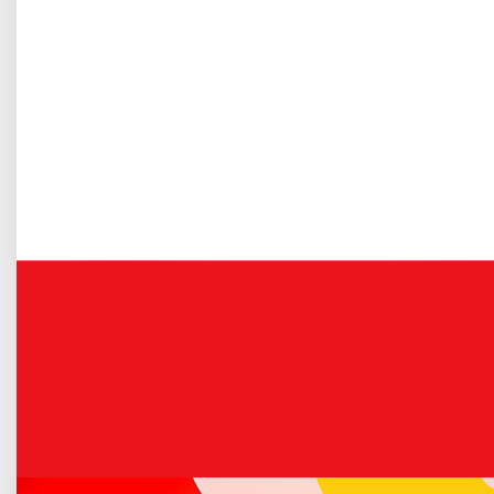
Gospodarka odpadami komunalnymi
zdrowia, prowadzący samodzielne gospodarstwa domowe
lub mieszkający z osobami bliskimi, które nie są w stanie
zapewnić im wystarczającego wsparcia.
Więcej o: CUS: "Korpus Wsparcia Seniorów"
Uwaga na intensywne opady deszczu
Opublikowano: 09 lipiec 2026