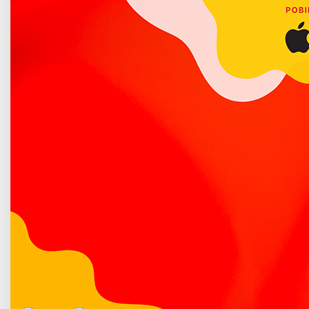
Poradnik bezpieczeństwa
Instytut Meteorologii i Gospodarki Wodnej - Państwowy
Instytut Badawczy w Warszawie informuje o I stopniu
ostrzeżenia przed silnymi opadami deszczu z burzami,
które będą występować na terenie powiatu łukowskiego
w czwartek oraz piątek, 9-10 lipca 2026 r.
Więcej o: Uwaga na intensywne opady deszczu
Ostrzeżenie przed silnym wiatrem
Opublikowano: 07 lipiec 2026