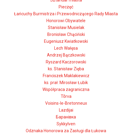
Sztandar miasta
Pieczęć
Łańcuchy Burmistrza i Przewodniczącego Rady Miasta
Honorowi Obywatele
Stanisław Musielak
Bronisław Chąciński
Eugeniusz Kwiatkowski
Lech Wałęsa
Andrzej Bączkowski
Ryszard Kaczorowski
ks. Stanisław Zięba
Franciszek Maklakiewicz
ks. prał. Mirosław Łubik
Współpraca zagraniczna
Tõrva
Voisins-le-Bretonneux
Lazdijai
Баранівка
Sykkylven
Odznaka Honorowa za Zasługi dla Łukowa