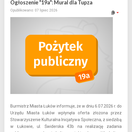
Ogłoszenie "19a": Mural dla Tupza
Opublikowano: 07 lipiec 2026
Burmistrz Miasta Łuków informuje, że w dniu 6.07.2026 r. do
Urzędu Miasta Łuków wpłynęła oferta złożona przez
Stowarzyszenie Kulturalna Inicjatywa Społeczna, z siedzibą
w Łukowie, ul. Świderska 43b na realizację zadania