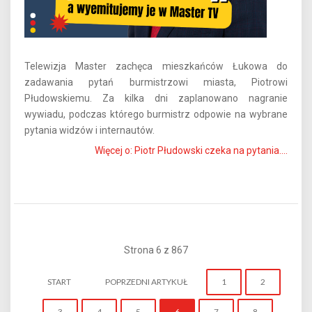
Telewizja Master zachęca mieszkańców Łukowa do
zadawania pytań burmistrzowi miasta, Piotrowi
Płudowskiemu. Za kilka dni zaplanowano nagranie
wywiadu, podczas którego burmistrz odpowie na wybrane
pytania widzów i internautów.
Więcej o: Piotr Płudowski czeka na pytania....
Strona 6 z 867
START
POPRZEDNI ARTYKUŁ
1
2
3
4
5
6
7
8