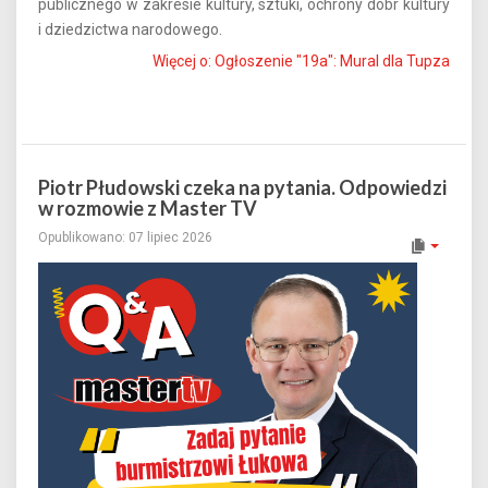
publicznego w zakresie kultury, sztuki, ochrony dóbr kultury
i dziedzictwa narodowego.
Więcej o: Ogłoszenie "19a": Mural dla Tupza
Piotr Płudowski czeka na pytania. Odpowiedzi
w rozmowie z Master TV
Opublikowano: 07 lipiec 2026