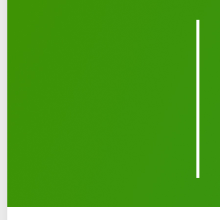
Opublikowano: 13 lipiec 2026
Informujemy, że
Centrum Usług Społecznych w Łukowie
realizuje kolejną edycję
Programu „Korpus Wsparcia
Seniorów” na rok 2026. Adresatami pośrednimi programu
będą osoby w wieku 60 lat i więcej, mający problemy
z samodzielnym funkcjonowaniem ze względu na stan