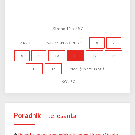
Strona 11 z 867
START
POPRZEDNI ARTYKUŁ
6
7
8
9
10
11
12
13
14
15
NASTĘPNY ARTYKUŁ
KONIEC
Poradnik
Interesanta
Raport z badania satysfakcji Klientów Urzędu Miasta