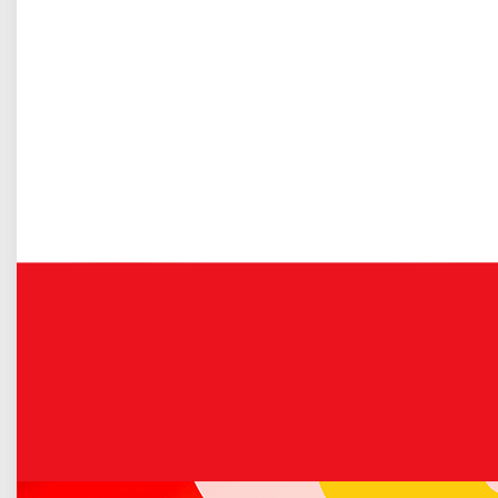
Gospodarka odpadami komunalnymi
Więcej o: 22 medale KSW Łuków
Ogłoszenie "19a": Mural dla Tupza
Opublikowano: 15 czerwiec 2026