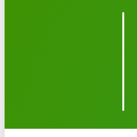
Opublikowano: 15 czerwiec 2026
W dniach 12–14 czerwca w Kielcach odbył się
międzynarodowy turniej Polish Kickboxing Cup, który
zgromadził 833 zawodników z 15 krajów. W rywalizacji nie
zabrakło reprezentantów KSW Łuków, którzy pod opieką
trenera Zenona Pawlikowskiego wystąpili w kategoriach
seniorów, kadetów i dzieci.