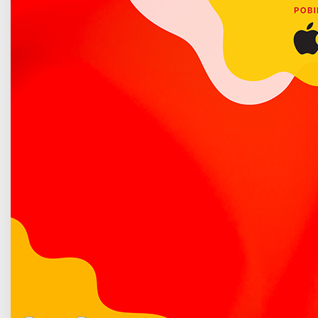
Poradnik bezpieczeństwa
Burmistrz Miasta Łuków informuje, że w dniu 12.06.2026 r.
do Urzędu Miasta Łuków wpłynęła oferta złożona przez
Stowarzyszenie Kulturalna Inicjatywa Społeczna, z siedzibą
w Łukowie, ul. Świderska 43b na realizację zadania
publicznego w zakresie kultury, sztuki, ochrony dóbr kultury
i dziedzictwa narodowego.
Więcej o: Ogłoszenie "19a": Mural dla Tupza
Kondolencje
Opublikowano: 15 czerwiec 2026