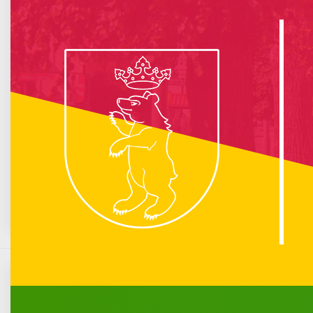
info :
Nie znaleziono opublikowanego łącza do komponentu iCagenda!
Brak wydarzeń w kalendarzu
Sierpień 2105
Pn
Wt
Śr
Cz
Pt
So
N
1
2
3
4
5
6
7
8
9
10
11
12
13
14
15
16
17
18
19
20
21
22
23
24
25
26
27
28
29
30
31
22 medale KSW Łuków
Komunikacja miejska