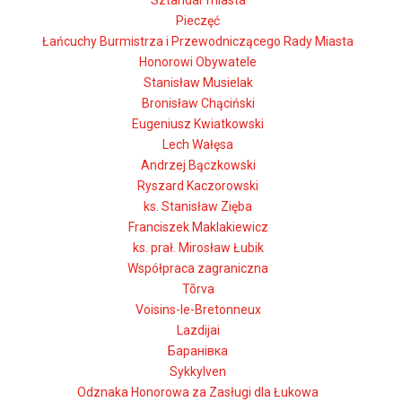
Sztandar miasta
Pieczęć
Łańcuchy Burmistrza i Przewodniczącego Rady Miasta
Honorowi Obywatele
Stanisław Musielak
Bronisław Chąciński
Eugeniusz Kwiatkowski
Lech Wałęsa
Andrzej Bączkowski
Ryszard Kaczorowski
ks. Stanisław Zięba
Franciszek Maklakiewicz
ks. prał. Mirosław Łubik
Współpraca zagraniczna
Tõrva
Voisins-le-Bretonneux
Lazdijai
Баранівка
Sykkylven
Odznaka Honorowa za Zasługi dla Łukowa