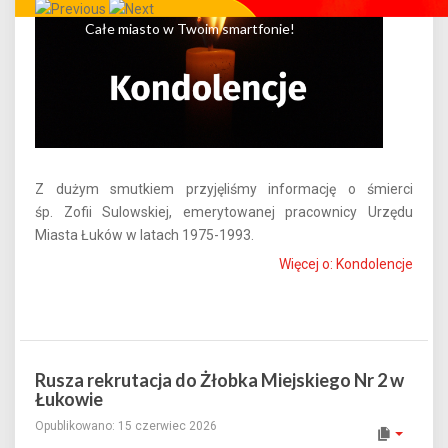
Całe miasto w Twoim smartfonie!
Z dużym smutkiem przyjęliśmy informację o śmierci
śp. Zofii Sulowskiej, emerytowanej pracownicy Urzędu
Miasta Łuków w latach 1975-1993.
Więcej o: Kondolencje
Rusza rekrutacja do Żłobka Miejskiego Nr 2 w
Łukowie
Opublikowano: 15 czerwiec 2026