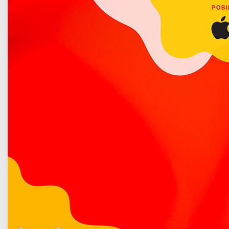
Poradnik bezpieczeństwa
Andrzejkowe turnieje szachowe
Opublikowano: 26 listopad 2021
Stowarzyszenie Szachistów Szachpol w Łukowie, przy
współpracy Miasta Łuków oraz I Liceum
Ogólnokształcącego im. T. Kościuszki w Łukowie, zaprasza