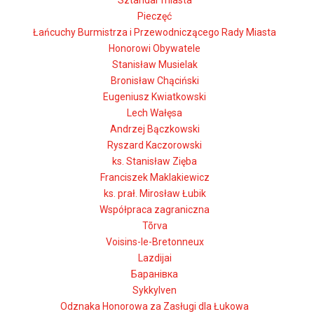
Sztandar miasta
Pieczęć
Łańcuchy Burmistrza i Przewodniczącego Rady Miasta
Honorowi Obywatele
Stanisław Musielak
Bronisław Chąciński
Eugeniusz Kwiatkowski
Lech Wałęsa
Andrzej Bączkowski
Ryszard Kaczorowski
ks. Stanisław Zięba
Franciszek Maklakiewicz
ks. prał. Mirosław Łubik
Współpraca zagraniczna
Tõrva
Voisins-le-Bretonneux
Lazdijai
Баранівка
Sykkylven
Odznaka Honorowa za Zasługi dla Łukowa