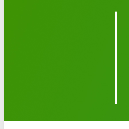
Opublikowano: 29 listopad 2021
Na godz. 16:30 w Mikołajki 6 grudnia zaplanowano oficjalne
rozświetlenie iluminacji na Placu Solidarności i Wolności
w Łukowie. Przed nami tradycyjna impreza dla
mieszkańców miasta pt. „W Świątecznej Krainie”.
Więcej o: Rozświetlenie miejskiej choinki już 6...