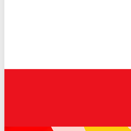
Gospodarka odpadami komunalnymi
Grudzień w Kinie Łuków
Opublikowano: 26 listopad 2021
Łukowski Ośrodek Kultury zaprasza do Kina Łuków na
seanse filmowe, które będą miały miejsce w grudniu na
terenie ośrodka.
Więcej o: Grudzień w Kinie Łuków