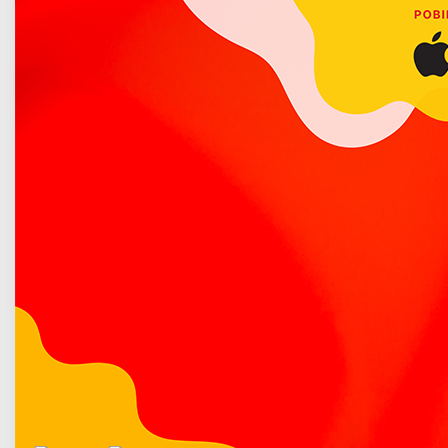
Więcej o: „Jedno dla wszystkich, wszystkie dla...
Poradnik bezpieczeństwa
Konferencja historyczna o Żołnierzach
Wyklętych
Opublikowano: 27 luty 2020
Konferencja historyczna o Żołnierzach Wyklętych to