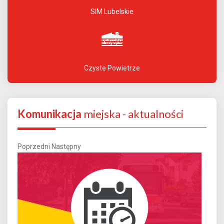
SIM Lubelskie
Czyste Powietrze
Komunikacja
miejska - aktualności
Poprzedni
Następny