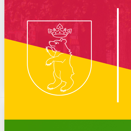
info :
Nie znaleziono opublikowanego łącza do komponentu iCagenda!
Brak wydarzeń w kalendarzu
Marzec 1776
Pn
Wt
Śr
Cz
Pt
So
N
1
2
3
4
5
6
7
8
9
10
11
12
13
14
15
16
17
18
19
20
21
22
23
24
25
26
27
28
29
30
31
„Jedno dla wszystkich, wszystkie dla jednego”
Komunikacja miejska
Opublikowano: 28 luty 2020