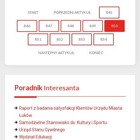
START
POPRZEDNI ARTYKUŁ
845
846
847
848
849
850
851
852
853
854
NASTĘPNY ARTYKUŁ
KONIEC
Poradnik
Interesanta
Raport z badania satysfakcji Klientów Urzędu Miasta
Łuków
Samodzielne Stanowisko ds. Kultury i Sportu
Urząd Stanu Cywilnego
Wydział Edukacji