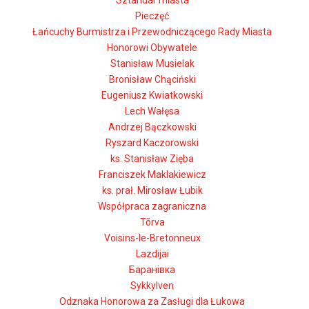
Sztandar miasta
Pieczęć
Łańcuchy Burmistrza i Przewodniczącego Rady Miasta
Honorowi Obywatele
Stanisław Musielak
Bronisław Chąciński
Eugeniusz Kwiatkowski
Lech Wałęsa
Andrzej Bączkowski
Ryszard Kaczorowski
ks. Stanisław Zięba
Franciszek Maklakiewicz
ks. prał. Mirosław Łubik
Współpraca zagraniczna
Tõrva
Voisins-le-Bretonneux
Lazdijai
Баранівка
Sykkylven
Odznaka Honorowa za Zasługi dla Łukowa