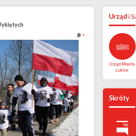
Urząd
i 
Wyklętych
Urząd Miasta
Łuków
Skróty