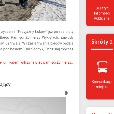
Biuletyn
Informacji
Publicznej
zyszenie "Przyjazny Łuków" już po raz piąty
Biegu Pamięci Żołnierzy Wyklętych. Zawody
Skróty
2
sy już trwają. W czasie trwania biegów będzie
 pod hasłem "Oni niegdyś, Ty dzisiaj możesz
ej o: Tropem Wilczym. Bieg pamięci Żołnierzy...
Komunikacja
ający
miejska