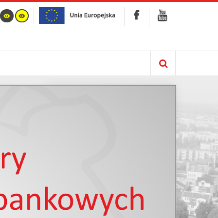
Kalendarz
info :
Nie znaleziono opublikowanego łącza do
komponentu iCagenda!
Brak wydarzeń w kalendarzu
Marzec 2158
Pn
Wt
Śr
Cz
Pt
So
N
1
2
3
4
5
6
7
8
9
10
11
12