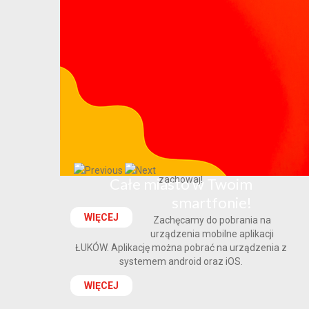
Poradnik bezpieczeństwa
Poradnik bezpieczeństwa - przeczytaj, przećwicz i
zachowaj!
Całe miasto w Twoim
smartfonie!
WIĘCEJ
Zachęcamy do pobrania na
urządzenia mobilne aplikacji
ŁUKÓW. Aplikację można pobrać na urządzenia z
systemem android oraz iOS.
WIĘCEJ