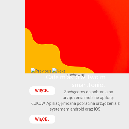
Poradnik bezpieczeństwa
Poradnik bezpieczeństwa - przeczytaj, przećwicz i
zachowaj!
Całe miasto w Twoim
smartfonie!
WIĘCEJ
Zachęcamy do pobrania na
urządzenia mobilne aplikacji
ŁUKÓW. Aplikację można pobrać na urządzenia z
systemem android oraz iOS.
WIĘCEJ