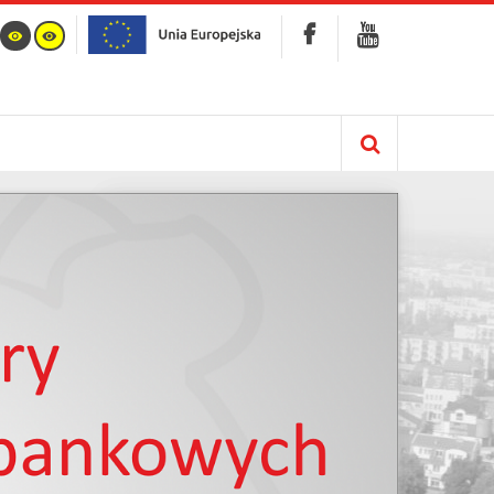
Kalendarz
info :
Nie znaleziono opublikowanego łącza do
komponentu iCagenda!
Brak wydarzeń w kalendarzu
Listopad 2018
Pn
Wt
Śr
Cz
Pt
So
N
1
2
3
4
5
6
7
8
9
10
11