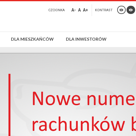
A-
A
A+
CZCIONKA
KONTRAST
DLA MIESZKAŃCÓW
DLA INWESTORÓW