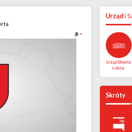
Urząd
i 
erta
Urząd Miasta
Łuków
Skróty