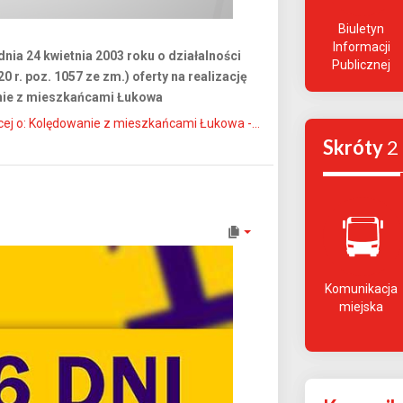
Biuletyn
Informacji
 dnia 24 kwietnia 2003 roku o działalności
Publicznej
0 r. poz. 1057 ze zm.) oferty na realizację
nie z mieszkańcami Łukowa
cej o: Kolędowanie z mieszkańcami Łukowa -...
Skróty
2
Komunikacja
miejska