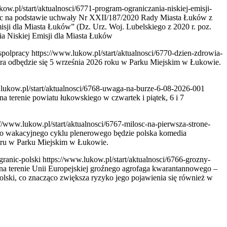
kow.pl/start/aktualnosci/6771-program-ograniczania-niskiej-emisji-
ąc na podstawie uchwały Nr XXII/187/2020 Rady Miasta Łuków z
isji dla Miasta Łuków” (Dz. Urz. Woj. Lubelskiego z 2020 r. poz.
ia Niskiej Emisji dla Miasta Łuków
wspolpracy
https://www.lukow.pl/start/aktualnosci/6770-dzien-zdrowia-
ra odbędzie się 5 września 2026 roku w Parku Miejskim w Łukowie.
.lukow.pl/start/aktualnosci/6768-uwaga-na-burze-6-08-2026-001
terenie powiatu łukowskiego w czwartek i piątek, 6 i 7
://www.lukow.pl/start/aktualnosci/6767-milosc-na-pierwsza-strone-
go wakacyjnego cyklu plenerowego będzie polska komedia
atru w Parku Miejskim w Łukowie.
granic-polski
https://www.lukow.pl/start/aktualnosci/6766-grozny-
na terenie Unii Europejskiej groźnego agrofaga kwarantannowego –
olski, co znacząco zwiększa ryzyko jego pojawienia się również w