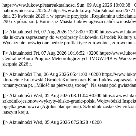
https://www.lukow.pl/start/aktualnosci
Sun, 09 Aug 2026 10:00:38 +
nabor-wnioskow-2026-2
https://www.lukow.pl/start/aktualnosci/677
dnia 23 kwietnia 2020 r. w sprawie przyjęcia „Regulaminu udzielania
2905 z późn. zm.). Burmistrz Miasta Łuków ogłasza nabór wniosków o
]]>
Aktualności
Fri, 07 Aug 2026 13:18:00 +0200
https://www.lukow
dla-lukowa-zapraszamy-do-wspolpracy
Łukowski Ośrodek Kultury za
Wydarzenie poświęcone będzie profilaktyce zdrowotnej, zdrowemu sty
]]>
Aktualności
Fri, 07 Aug 2026 10:16:52 +0200
https://www.lukow
Centralne Biuro Prognoz Meteorologicznych IMGW-PIB w Warszawie in
sierpnia 2026 r.
]]>
Aktualności
Thu, 06 Aug 2026 05:41:00 +0200
https://www.lukow
kino-letnie
Łukowski Ośrodek Kultury oraz Kino Łuków zapraszają n
romantyczna pt. „Miłość na pierwszą stronę”. Na seans pod gwiazda
]]>
Aktualności
Wed, 05 Aug 2026 08:11:04 +0200
https://www.luko
szkodnik-jesionow-wykryty-blisko-granic-polski
Wojewódzki Inspekto
opiętka jesionowca (Agrilus planipennis). Szkodnik został stwierdz
naszym kraju.
]]>
Aktualności
Wed, 05 Aug 2026 07:28:28 +0200