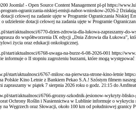
0200
Joomla! - Open Source Content Management
pl-pl
https://www.lu
1-program-ograniczania-niskiej-emisji-nabor-wnioskow-2026-2
Działaj
 dotacji celowej na zadanie ujęte w Programie Ograniczania Niskiej Em
 udzielenie dotacji celowej na zadania ujęte w Programie Ograniczan
.pl/start/aktualnosci/6770-dzien-zdrowia-dla-lukowa-zapraszamy-do-
prasza do współtworzenia IX edycji „Dnia Zdrowia dla Łukowa”, któ
lowi życia oraz edukacji onkologicznej.
.pl/start/aktualnosci/6768-uwaga-na-burze-6-08-2026-001
https://www
formuje o II stopniu zagrożeniu burzami, które mogą występować na 
.pl/start/aktualnosci/6767-milosc-na-pierwsza-strone-kino-letnie
https
a Polskie Kino Letnie z Bankiem Pekao S.A.! Szóstym filmem nasze
mi zapraszamy w piątek 7 sierpnia 2026 roku o godz. 21:15 do Amfite
w.pl/start/aktualnosci/6766-grozny-szkodnik-jesionow-wykryty-blisko-
rat Ochrony Roślin i Nasiennictwa w Lublinie informuje o wykryciu 
ony na Węgrzech oraz Słowacji, około 100 km od południowej granicy P