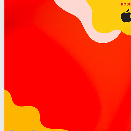
Poradnik bezpieczeństwa
Rejestracja pojazdów tylko przez Internet
Opublikowano: 12 marzec 2020
W związku z wzrastającą liczbą zachorowań
spowodowanych koronawirusem SARS-CoV-2, mając na
uwadze bezpieczeństwo mieszkańców powiatu
łukowskiego Starostwo Powiatowe w Łukowie informuje, iż