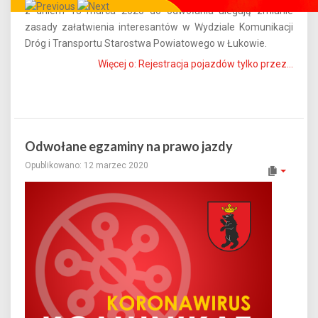
z dniem 13 marca 2020 do odwołania ulegają zmianie
Całe miasto w Twoim smartfonie!
zasady załatwienia interesantów w Wydziale Komunikacji
Dróg i Transportu Starostwa Powiatowego w Łukowie.
Więcej o: Rejestracja pojazdów tylko przez...
Odwołane egzaminy na prawo jazdy
Opublikowano: 12 marzec 2020