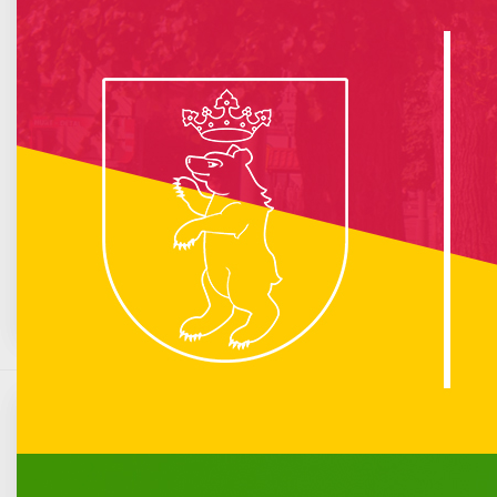
info :
Nie znaleziono opublikowanego łącza do komponentu iCagenda!
Brak wydarzeń w kalendarzu
Czerwiec 1200
Pn
Wt
Śr
Cz
Pt
So
N
1
2
3
4
5
6
7
8
9
10
11
12
13
14
15
16
17
18
19
20
21
22
23
24
25
26
27
28
29
30
Komunikat burmistrza w sprawie
koronawirusa
Komunikacja miejska