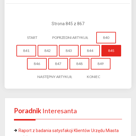
Strona 845 z 867
START
POPRZEDNI ARTYKUŁ
840
841
842
843
844
845
846
847
848
849
NASTĘPNY ARTYKUŁ
KONIEC
Poradnik
Interesanta
Raport z badania satysfakcji Klientów Urzędu Miasta