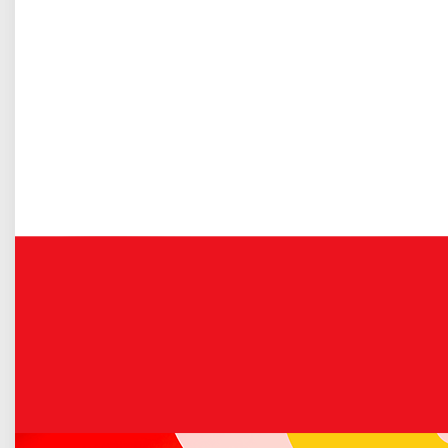
Gospodarka odpadami komunalnymi
Więcej o: Komunikat burmistrza w sprawie...