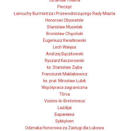
Sztandar miasta
Pieczęć
Łańcuchy Burmistrza i Przewodniczącego Rady Miasta
Honorowi Obywatele
Stanisław Musielak
Bronisław Chąciński
Eugeniusz Kwiatkowski
Lech Wałęsa
Andrzej Bączkowski
Ryszard Kaczorowski
ks. Stanisław Zięba
Franciszek Maklakiewicz
ks. prał. Mirosław Łubik
Współpraca zagraniczna
Tõrva
Voisins-le-Bretonneux
Lazdijai
Баранівка
Sykkylven
Odznaka Honorowa za Zasługi dla Łukowa