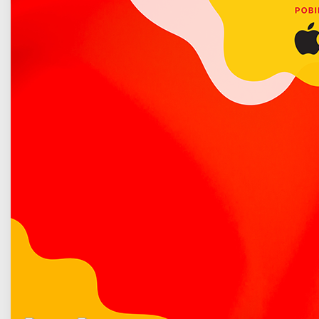
IMGW-PIB Centralne Biuro Prognoz Meteorologicznych
Poradnik bezpieczeństwa
w Warszawie (dyżurny synoptyk Katarzyna Ścisłowska)
ostrzega przed występowaniem silnych podmuchów wiatru
z kierunku zachodniego, którego prędkość może wynosić od
25 km/h do 40 km/h, a w porywach do 80 km/h.
Więcej o: Ostrzeżenie przed wiatrem
Andrzej Poniedzielski w Łukowie
Opublikowano: 11 luty 2020