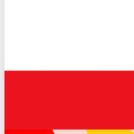
Gospodarka odpadami komunalnymi
wystawę swoich prac rzeźbiarskich.
Więcej o: Spotkanie z Tadeuszem Adamskim w...
Ostrzeżenie przed wiatrem
Opublikowano: 11 luty 2020