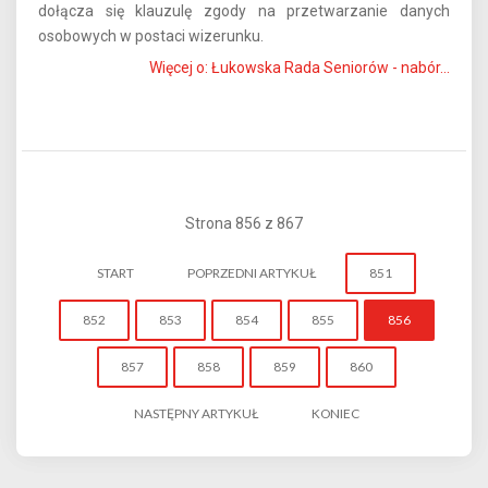
dołącza się klauzulę zgody na przetwarzanie danych
osobowych w postaci wizerunku.
Więcej o: Łukowska Rada Seniorów - nabór...
Strona 856 z 867
START
POPRZEDNI ARTYKUŁ
851
852
853
854
855
856
857
858
859
860
NASTĘPNY ARTYKUŁ
KONIEC