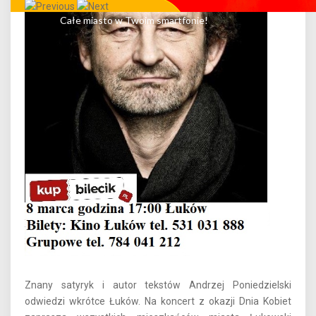
Całe miasto w Twoim smartfonie!
Znany satyryk i autor tekstów Andrzej Poniedzielski
odwiedzi wkrótce Łuków. Na koncert z okazji Dnia Kobiet