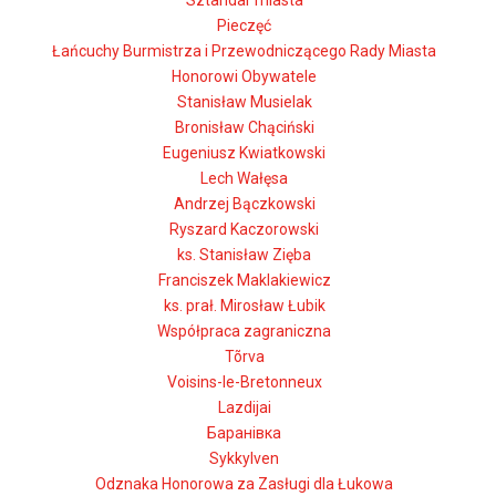
Sztandar miasta
Pieczęć
Łańcuchy Burmistrza i Przewodniczącego Rady Miasta
Honorowi Obywatele
Stanisław Musielak
Bronisław Chąciński
Eugeniusz Kwiatkowski
Lech Wałęsa
Andrzej Bączkowski
Ryszard Kaczorowski
ks. Stanisław Zięba
Franciszek Maklakiewicz
ks. prał. Mirosław Łubik
Współpraca zagraniczna
Tõrva
Voisins-le-Bretonneux
Lazdijai
Баранівка
Sykkylven
Odznaka Honorowa za Zasługi dla Łukowa