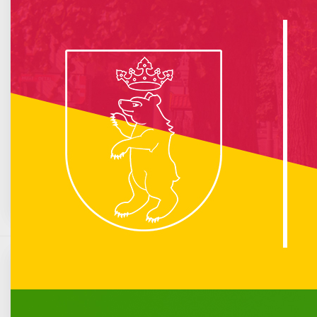
info :
Nie znaleziono opublikowanego łącza do komponentu iCagenda!
Brak wydarzeń w kalendarzu
Czerwiec 1200
Pn
Wt
Śr
Cz
Pt
So
N
1
2
3
4
5
6
7
8
9
10
11
12
13
14
15
16
17
18
19
20
21
22
23
24
25
26
27
28
29
30
Spotkanie z Tadeuszem Adamskim w klubie
Kamena
Komunikacja miejska