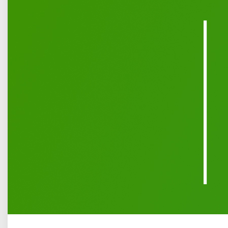
Opublikowano: 13 luty 2020
We wtorek 11 lutego w działającym przy Łukowskim
Ośrodku Kultury klubie Kamena odbyło się spotkanie
autorskie z Tadeuszem Adamskim - rzeźbiarzem i autorem
książki „Historia rzeźby ludowej w gminie Adamów, czyli
kiedy, gdzie, i jak powstał Łukowski Ośrodek Rzeźby
Ludowej". Gość Zofii Kamoli zapoznał słuchaczy z rysem
historycznym rzeźby regionalnej, prezentując także