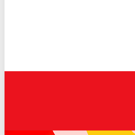
Gospodarka odpadami komunalnymi
Świderskiej 128 w Łukowie. Odpady będzie można
pozostawić tylko w wyjątkowych sytuacjach po uprzednim
telefonicznym uzgodnieniu pod numerem 25 798 3274.
Więcej o: Ograniczenia w pracy PSZOK
Zdalne lekcje dla uczniów
Opublikowano: 16 marzec 2020