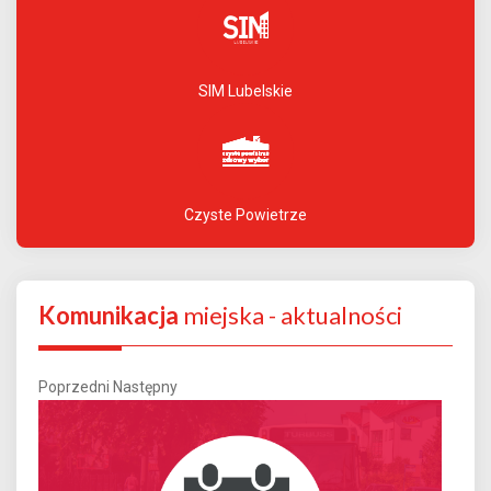
SIM Lubelskie
Czyste Powietrze
Komunikacja
miejska - aktualności
Poprzedni
Następny