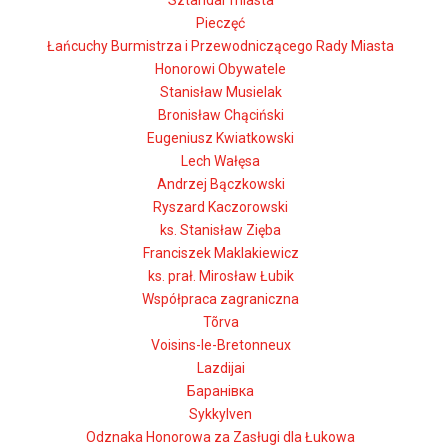
Sztandar miasta
Pieczęć
Łańcuchy Burmistrza i Przewodniczącego Rady Miasta
Honorowi Obywatele
Stanisław Musielak
Bronisław Chąciński
Eugeniusz Kwiatkowski
Lech Wałęsa
Andrzej Bączkowski
Ryszard Kaczorowski
ks. Stanisław Zięba
Franciszek Maklakiewicz
ks. prał. Mirosław Łubik
Współpraca zagraniczna
Tõrva
Voisins-le-Bretonneux
Lazdijai
Баранівка
Sykkylven
Odznaka Honorowa za Zasługi dla Łukowa