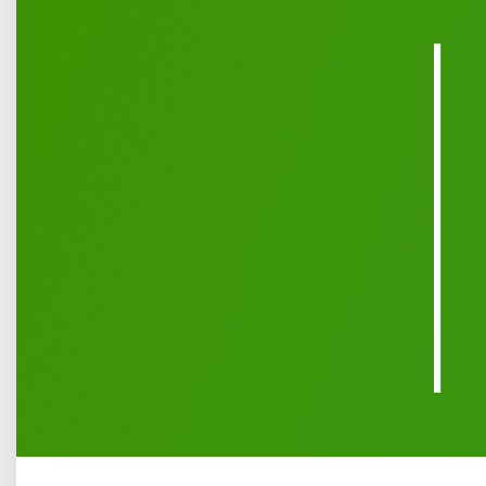
Przedsiębiorstwo Usług i Inżynierii Komunalnej sp. z o.o.
w Łukowie informuje, że w związku z zaistniałą sytuacją
epidemiologiczną i zaleceniami służb sanitarnych, w trosce
o bezpieczeństwo sanitarne mieszkańców Łukowa,
ograniczeniu ulega funkcjonowanie Punktu Selektywnej
Zbiórki Odpadów Komunalnych (PSZOK) przy ulicy