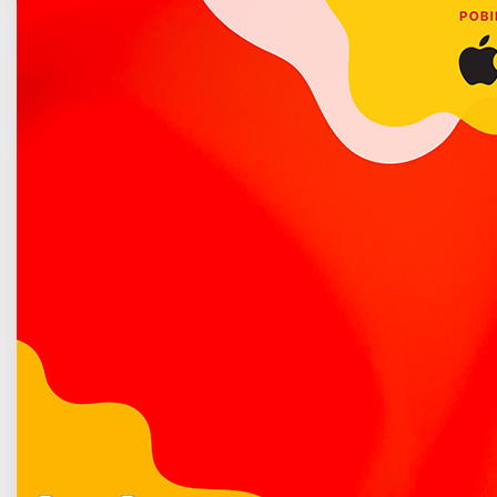
Poradnik bezpieczeństwa
Ministerstwo Cyfryzacji wspólnie z Ministerstwem Edukacji
Narodowej informuje, iż w związku z decyzją o odwołaniu
imprez masowych oraz zawieszeniu zajęć na uczelniach,
w przedszkolach, szkołach i placówkach oświatowych do 25
marca uruchomiona została strona
internetowa
www.gov.pl/zdalnelekcje
, na której
udostępniono materiały dydaktyczne dla osób objętych
obowiązkiem szkolnym.
Więcej o: Zdalne lekcje dla uczniów