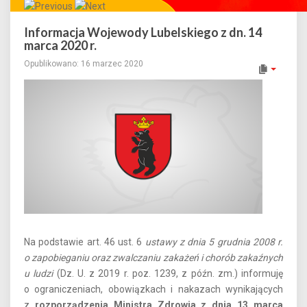
Całe miasto w Twoim smartfonie!
Informacja Wojewody Lubelskiego z dn. 14
marca 2020 r.
Opublikowano: 16 marzec 2020
Na podstawie art. 46 ust. 6
ustawy z dnia 5 grudnia 2008 r.
o zapobieganiu oraz zwalczaniu zakażeń i chorób zakaźnych
u ludzi
(Dz. U. z 2019 r. poz. 1239, z późn. zm.) informuję
o ograniczeniach, obowiązkach i nakazach wynikających
z
rozporządzenia Ministra Zdrowia z dnia 13 marca