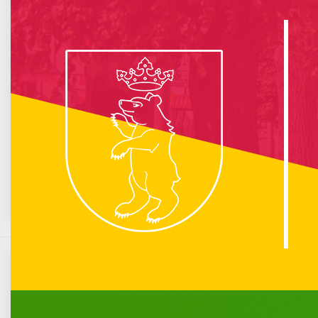
info :
Nie znaleziono opublikowanego łącza do komponentu iCagenda!
Brak wydarzeń w kalendarzu
Kwiecień 2297
Pn
Wt
Śr
Cz
Pt
So
N
1
2
3
4
5
6
7
8
9
10
11
12
13
14
15
16
17
18
19
20
21
22
23
24
25
26
27
28
29
30
Ograniczenia w pracy PSZOK
Komunikacja miejska
Opublikowano: 17 marzec 2020