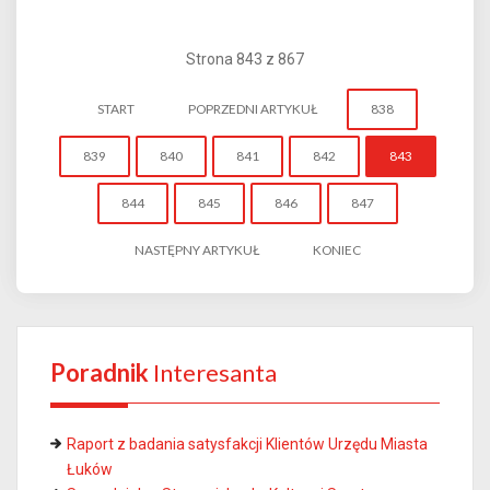
Strona 843 z 867
START
POPRZEDNI ARTYKUŁ
838
839
840
841
842
843
844
845
846
847
NASTĘPNY ARTYKUŁ
KONIEC
Poradnik
Interesanta
Raport z badania satysfakcji Klientów Urzędu Miasta
Łuków