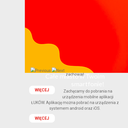
Poradnik bezpieczeństwa
Poradnik bezpieczeństwa - przeczytaj, przećwicz i
zachowaj!
Całe miasto w Twoim
smartfonie!
WIĘCEJ
Zachęcamy do pobrania na
urządzenia mobilne aplikacji
ŁUKÓW. Aplikację można pobrać na urządzenia z
systemem android oraz iOS.
WIĘCEJ