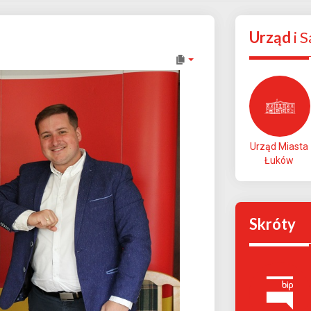
Urząd
i 
Urząd Miasta
Łuków
Skróty