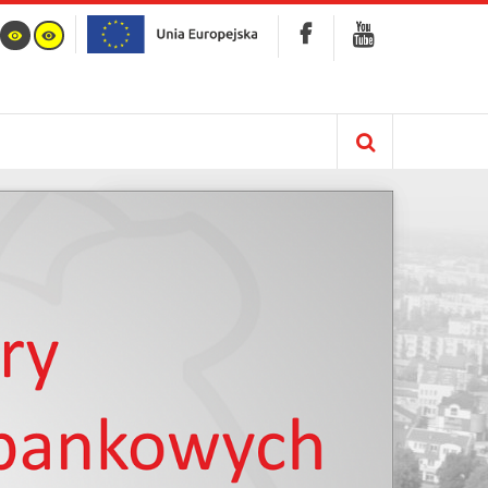
Kalendarz
info :
Nie znaleziono opublikowanego łącza do
komponentu iCagenda!
Brak wydarzeń w kalendarzu
Sierpień 2026
Pn
Wt
Śr
Cz
Pt
So
N
1
2
3
4
5
6
7
8
9