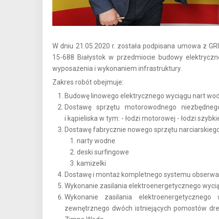
W dniu 21.05.2020 r. została podpisana umowa z GRI
15-688 Białystok w przedmiocie budowy elektrycz
wyposażenia i wykonaniem infrastruktury.
Zakres robót obejmuje:
Budowę linowego elektrycznego wyciągu nart wo
Dostawę sprzętu motorowodnego niezbędneg
i kąpieliska w tym: - łodzi motorowej - łodzi szyb
Dostawę fabrycznie nowego sprzętu narciarskieg
narty wodne
deski surfingowe
kamizelki
Dostawę i montaż kompletnego systemu obserwac
Wykonanie zasilania elektroenergetycznego wyci
Wykonanie zasilania elektroenergetyczneg
zewnętrznego dwóch istniejących pomostów dre