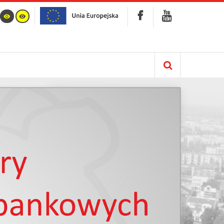
Kalendarz
info :
Nie znaleziono opublikowanego łącza do
komponentu iCagenda!
Brak wydarzeń w kalendarzu
Czerwiec 2063
Pn
Wt
Śr
Cz
Pt
So
N
1
2
3
4
5
6
7
8
9
10