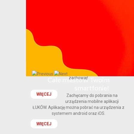
Poradnik bezpieczeństwa
Poradnik bezpieczeństwa - przeczytaj, przećwicz i
zachowaj!
Całe miasto w Twoim
smartfonie!
WIĘCEJ
Zachęcamy do pobrania na
urządzenia mobilne aplikacji
ŁUKÓW. Aplikację można pobrać na urządzenia z
systemem android oraz iOS.
WIĘCEJ