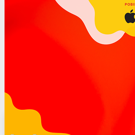
Poradnik bezpieczeństwa
Raport z badania satysfakcji Klientów Urzędu Miasta
Łuków
Samodzielne Stanowisko ds. Kultury i Sportu
Urząd Stanu Cywilnego
Wydział Edukacji
Wydział Finansowy
Wydział Gospodarki Komunalnej i Ochrony Środowiska
Wydział Gospodarki Nieruchomościami i Planowania
Przestrzennego
Wydział Organizacyjny
Wydział Spraw Obywatelskich
Wydział Spraw Społecznych
Urząd
i Samorząd