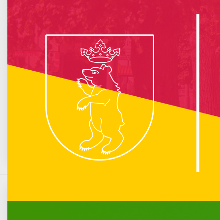
info :
Nie znaleziono opublikowanego łącza do komponentu iCagenda!
Brak wydarzeń w kalendarzu
Sierpień 2026
Pn
Wt
Śr
Cz
Pt
So
N
1
2
3
4
5
6
7
8
9
10
11
12
13
14
15
16
17
18
19
20
21
22
23
24
25
26
27
28
29
30
31
Konkurs „Dawnych Słowian bajanie”
Opublikowano: 08 październik 2021
Komunikacja miejska