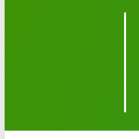
Łukowski Ośrodek Kultury zachęca do wzięcia udziału
w powiatowym konkursie plastycznym „Dawnych Słowian
bajanie”.
Sięgnijmy do naszych korzeni! Nasi słowiańscy przodkowie
udowodnili, że ludzka wyobraźnia nie zna granic. Zapełnili
swój świat rojem przeróżnych bóstw, fantastycznych istot,
zamieszkujących wody, lasy i ludzkie domostwa. Właśnie te
fantastyczne wytwory ich wyobraźni mają być tematem
przewodnim konkursu „Dawnych Słowian bajanie”.