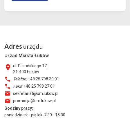
Adres
urzędu
Urząd Miasta Łuków
ul. Piłsudskiego 17,
21-400
Łuków
Telefon
: +48 25 798 30 01
Faks
: +48 25 798 27 01
sekretariat@um.lukow.pl
promocja@um.lukow.pl
Godziny pracy:
poniedziałek - piątek: 7:30 - 15:30