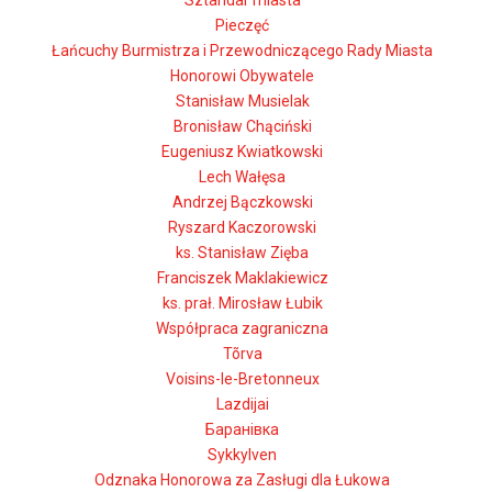
Sztandar miasta
Pieczęć
Łańcuchy Burmistrza i Przewodniczącego Rady Miasta
Honorowi Obywatele
Stanisław Musielak
Bronisław Chąciński
Eugeniusz Kwiatkowski
Lech Wałęsa
Andrzej Bączkowski
Ryszard Kaczorowski
ks. Stanisław Zięba
Franciszek Maklakiewicz
ks. prał. Mirosław Łubik
Współpraca zagraniczna
Tõrva
Voisins-le-Bretonneux
Lazdijai
Баранівка
Sykkylven
Odznaka Honorowa za Zasługi dla Łukowa