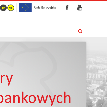
Kalendarz
info :
Nie znaleziono opublikowanego łącza do
komponentu iCagenda!
Brak wydarzeń w kalendarzu
Sierpień 2135
Pn
Wt
Śr
Cz
Pt
So
N
1
2
3
4
5
6
7
8
9
10
11
12
13
14