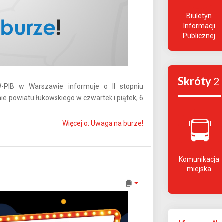
Biuletyn
Informacji
Publicznej
Skróty
2
-PIB w Warszawie informuje o II stopniu
e powiatu łukowskiego w czwartek i piątek, 6
Więcej o: Uwaga na burze!
Komunikacja
miejska