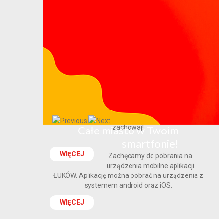
Poradnik bezpieczeństwa
Poradnik bezpieczeństwa - przeczytaj, przećwicz i
zachowaj!
Całe miasto w Twoim
smartfonie!
WIĘCEJ
Zachęcamy do pobrania na
urządzenia mobilne aplikacji
ŁUKÓW. Aplikację można pobrać na urządzenia z
systemem android oraz iOS.
WIĘCEJ